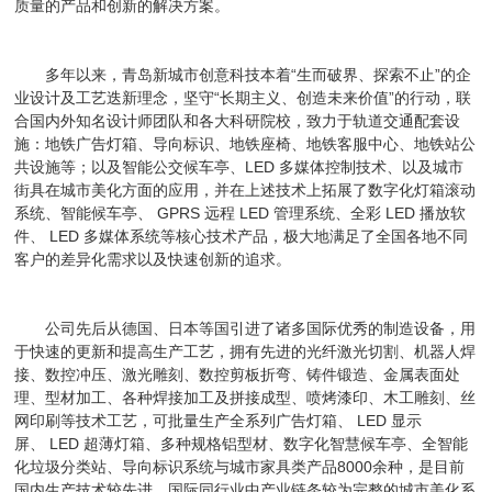
质量的产品和创新的解决方案。
多年以来，青岛新城市创意科技本着“生而破界、探索不止”的企
业设计及工艺迭新理念，坚守“长期主义、创造未来价值”的行动，联
合国内外知名设计师团队和各大科研院校，致力于轨道交通配套设
施：地铁广告灯箱、导向标识、地铁座椅、地铁客服中心、地铁站公
共设施等；以及智能公交候车亭、LED 多媒体控制技术、以及城市
街具在城市美化方面的应用，并在上述技术上拓展了数字化灯箱滚动
系统、智能候车亭、 GPRS 远程 LED 管理系统、全彩 LED 播放软
件、 LED 多媒体系统等核心技术产品，极大地满足了全国各地不同
客户的差异化需求以及快速创新的追求。
公司先后从德国、日本等国引进了诸多国际优秀的制造设备，用
于快速的更新和提高生产工艺，拥有先进的光纤激光切割、机器人焊
接、数控冲压、激光雕刻、数控剪板折弯、铸件锻造、金属表面处
理、型材加工、各种焊接加工及拼接成型、喷烤漆印、木工雕刻、丝
网印刷等技术工艺，可批量生产全系列广告灯箱、 LED 显示
屏、 LED 超薄灯箱、多种规格铝型材、数字化智慧候车亭、全智能
化垃圾分类站、导向标识系统与城市家具类产品8000余种，是目前
国内生产技术较先进、国际同行业中产业链条较为完整的城市美化系