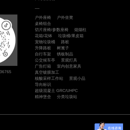
户外座椅
户外坐凳
桌椅组合
切片座椅/参数座椅
熄烟柱
花箱/花钵
垃圾桶/果皮箱
宠物垃圾桶
路桩
升降路桩
树篦子
自行车架
锈板制品
公交候车亭
景观灯具
广告灯箱
室内创意家具
6765
真空镀膜加工
核酸采样工作站
景观小品
导向标识
超级混凝土 GRC/UHPC
精神堡垒
分类垃圾站