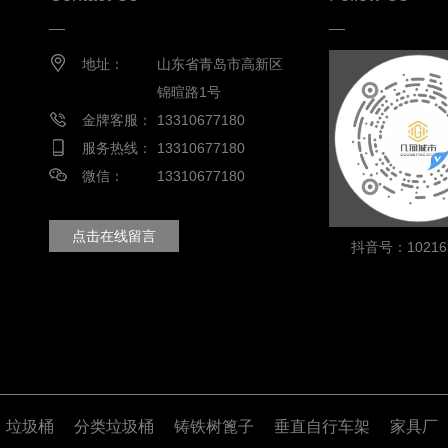
地址：
山东省青岛市高新区
锦暄路1号
金牌客服：
13310677180
服务热线：
13310677180
微信：
13310677180
点击在线留言
抖音号：102163
垃圾桶
分类垃圾桶
铸铁树篦子
垂直自行车架
家具厂