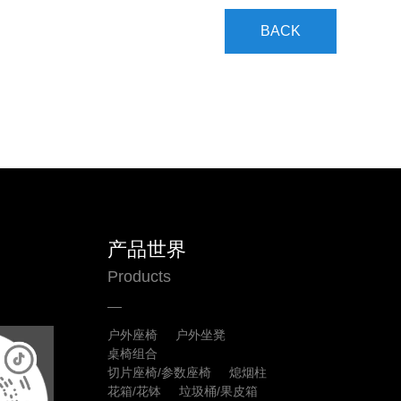
BACK
产品世界
Products
户外座椅
户外坐凳
桌椅组合
切片座椅/参数座椅
熄烟柱
花箱/花钵
垃圾桶/果皮箱