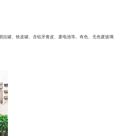
易拉罐、铁皮罐、含铅牙膏皮、废电池等。有色、无色废玻璃