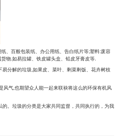
纸、百般包装纸、办公用纸、告白纸片等;塑料:废容
货物.如易拉罐、铁皮罐头盒、铅皮牙膏皮等.
下易分解的垃圾,如果皮、菜叶、剩菜剩饭、花卉树枝
风气,也期望众人能一起来联袂将这么的环保有机风
的。垃圾的分类是大家共同监督，共同执行的，为我