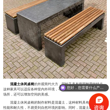
混凝土休闲桌椅
的外观简约大方，同时又具有坚固耐用的特点。
您好，您需要什么产品？
这种家具可以适应各种室内外环境，不仅能够为人们提供舒适的休息
场所，还可以增加空间的美感。
混凝土休闲桌椅的制作材料是混凝土，这种材料具有优良的防水
性能和耐久性，不易受到自然环境的影响。同时，混凝土材料还可以