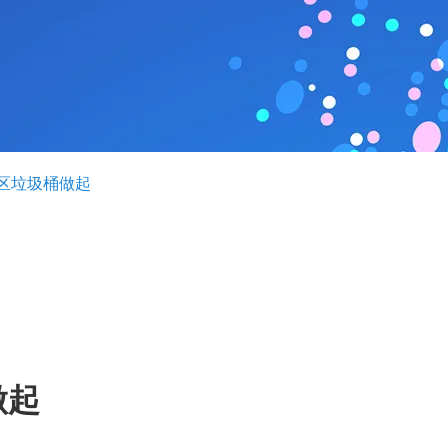
区垃圾桶做起
做起