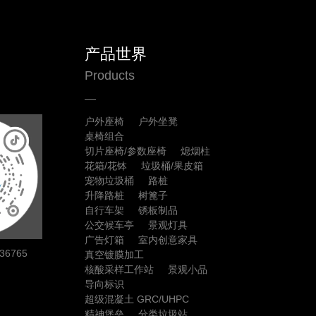
产品世界
Products
户外座椅
户外坐凳
桌椅组合
切片座椅/参数座椅
熄烟柱
花箱/花钵
垃圾桶/果皮箱
宠物垃圾桶
路桩
升降路桩
树篦子
自行车架
锈板制品
公交候车亭
景观灯具
广告灯箱
室内创意家具
6765
真空镀膜加工
核酸采样工作站
景观小品
导向标识
超级混凝土 GRC/UHPC
精神堡垒
分类垃圾站