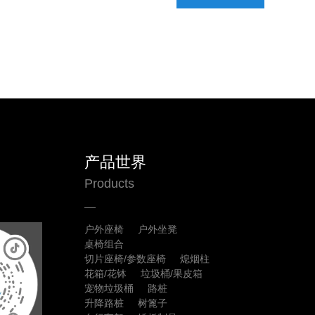
产品世界
Products
户外座椅
户外坐凳
桌椅组合
切片座椅/参数座椅
熄烟柱
花箱/花钵
垃圾桶/果皮箱
宠物垃圾桶
路桩
升降路桩
树篦子