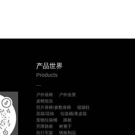
产品世界
Products
户外座椅
户外坐凳
桌椅组合
切片座椅/参数座椅
熄烟柱
花箱/花钵
垃圾桶/果皮箱
宠物垃圾桶
路桩
升降路桩
树篦子
自行车架
锈板制品