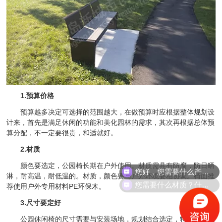
1.预算价格
预算越多决定可选择的范围越大，在做预算时应根据整体规划设
计来，首先是满足休闲的功能和美化园林的需求，其次再根据总体预
算分配，不一定要很贵，和适就好。
2.材质
您好，您需要什么产品？
颜色要选定，公园椅长期在户外使用。材质需具有防腐，防日晒
淋，耐高温，耐低温的。材质，颜色要与户外环境要相协调。椅面推
您需要什么材质？什么规格的？
荐使用户外专用材料PE环保木。
3.尺寸要定好
公园休闲椅的尺寸需要与安装场地，规划结合选定，特别是装在