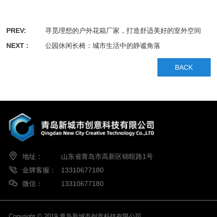
PREV:
寻觅理想的户外花箱厂家，打造舒适美好的室外空间
NEXT :
公园休闲长椅：城市生活中的静谧角落
BACK
地址：
山东省青岛市高新区锦暄路1号
金牌客服：
13310677180
微信：
13310677180
Copyright © 2019 青岛新城市创意科技有限公司