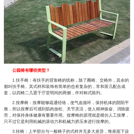
公园椅有哪些类型？
1.扶手椅：有扶手的背靠椅的统称，除了圈椅、交椅外，其余的
都叫扶手椅。其式样和装饰有简单的也有复杂的，常和茶几配合成
套，以四椅二几置于厅堂明间的两侧，作对称式陈列。
2.按摩椅：按摩能够疏通经络，使气血循环，保持机体的阴阳平
衡，所以按摩后可感到肌肉放松、关节灵活，使人精神振奋、消除疲
劳，对保持身体健康有重要作用。按摩椅的原理就是模仿人工按摩，
只不过它是利用机械的滚动力和机械力挤压来进行按摩的。
3.转椅：上半部分与一般椅子的式样并无多大差异，惟座面下设