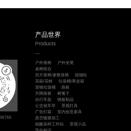
产品世界
Products
户外座椅
户外坐凳
桌椅组合
切片座椅/参数座椅
熄烟柱
花箱/花钵
垃圾桶/果皮箱
宠物垃圾桶
路桩
升降路桩
树篦子
自行车架
锈板制品
公交候车亭
景观灯具
广告灯箱
室内创意家具
6765
真空镀膜加工
核酸采样工作站
景观小品
导向标识