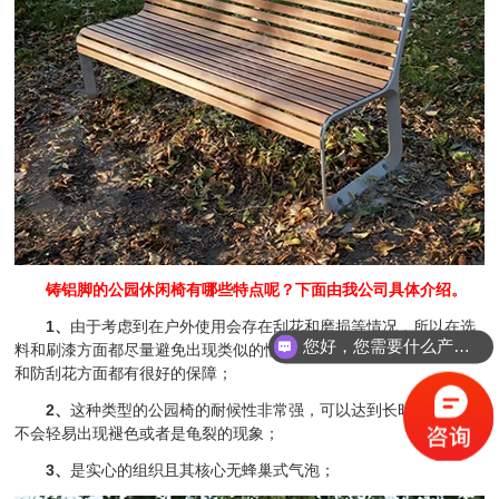
铸铝脚的公园休闲椅有哪些特点呢？下面由我公司具体介绍。
1、
由于考虑到在户外使用会存在刮花和磨损等情况，所以在选
您好，您需要什么产品？
料和刷漆方面都尽量避免出现类似的情况，这款户外公园椅在耐磨损
和防刮花方面都有很好的保障；
2、
这种类型的公园椅的耐候性非常强，可以达到长时间使用都
不会轻易出现褪色或者是龟裂的现象；
3、
是实心的组织且其核心无蜂巢式气泡；