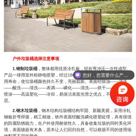
户外垃圾桶
选择注意事项
1.钢制垃圾桶
，整体都用优质冷扎板，经折弯冲压一次性成型。
您好，您需要什么产品？
产品一律用室外粉静电喷塑，经过180°的高温，延长了垃圾桶的使
用寿命，使垃圾桶颜色持久不变，亮丽如新。表面经除油——清洗
——酸洗——清洗——表调——磷化——清洗——烘干——静电粉末
喷涂——高温塑化——冷却，易保洁表面光滑之优点，不脱落，不起
层。
2.钢木垃圾桶
，钢木结构垃圾桶结构牢固、新颖美观，采用冷轧
钢板折弯焊接，精工精做，铁件表面经酸洗磷化喷塑处理，具有很强
的防腐防锈能力，在户外使用耐侯性久，具备收集垃圾的同时美化环
境，表面镶嵌有木条，原木让人们回归自然，可以根据不同的使用场