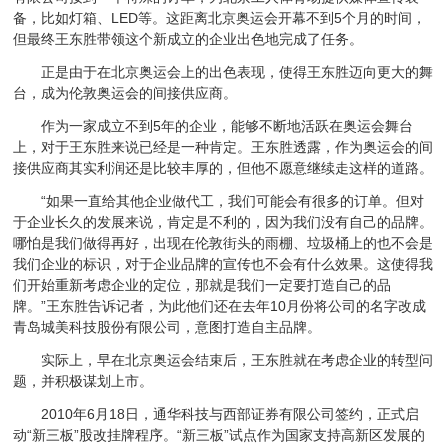
备，比如灯箱、LED等。这距离北京奥运会开幕不到5个月的时间，
但最终王东胜带领这个新成立的企业出色地完成了任务。
正是由于在北京奥运会上的出色表现，使得王东胜迈向更大的舞
台，成为伦敦奥运会的间接供应商。
作为一家成立不到5年的企业，能够不断地活跃在奥运会舞台
上，对于王东胜来说已经是一种肯定。王东胜透露，作为奥运会的间
接供应商其实利润还是比较丰厚的，但他不愿意继续走这样的道路。
“如果一直给其他企业做代工，我们可能会有很多的订单。但对
于企业长久的发展来说，肯定是不利的，因为我们没有自己的品牌。
哪怕是我们做得再好，出现在伦敦街头的雨棚、垃圾桶上的也不会是
我们企业的标识，对于企业品牌的宣传也不会有什么效果。这使得我
们开始重新考虑企业的定位，那就是我们一定要打造自己的品
牌。”王东胜告诉记者，为此他们还在去年10月份将公司的名字改成
青岛城美科技股份有限公司，意图打造自主品牌。
实际上，早在北京奥运会结束后，王东胜就在考虑企业的转型问
题，并积极谋划上市。
2010年6月18日，通华科技与西部证券有限公司签约，正式启
动“新三板”股改挂牌程序。“新三板”试点作为国家支持高新区发展的