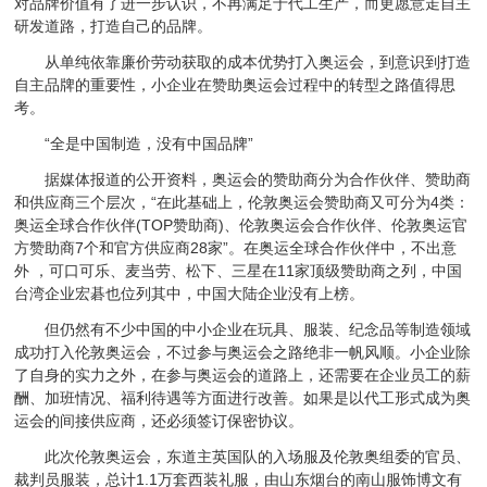
对品牌价值有了进一步认识，不再满足于代工生产，而更愿意走自主
研发道路，打造自己的品牌。
从单纯依靠廉价劳动获取的成本优势打入奥运会，到意识到打造
自主品牌的重要性，小企业在赞助奥运会过程中的转型之路值得思
考。
“全是中国制造，没有中国品牌”
据媒体报道的公开资料，奥运会的赞助商分为合作伙伴、赞助商
和供应商三个层次，“在此基础上，伦敦奥运会赞助商又可分为4类：
奥运全球合作伙伴(TOP赞助商)、伦敦奥运会合作伙伴、伦敦奥运官
方赞助商7个和官方供应商28家”。在奥运全球合作伙伴中，不出意
外 ，可口可乐、麦当劳、松下、三星在11家顶级赞助商之列，中国
台湾企业宏碁也位列其中，中国大陆企业没有上榜。
但仍然有不少中国的中小企业在玩具、服装、纪念品等制造领域
成功打入伦敦奥运会，不过参与奥运会之路绝非一帆风顺。小企业除
了自身的实力之外，在参与奥运会的道路上，还需要在企业员工的薪
酬、加班情况、福利待遇等方面进行改善。如果是以代工形式成为奥
运会的间接供应商，还必须签订保密协议。
此次伦敦奥运会，东道主英国队的入场服及伦敦奥组委的官员、
裁判员服装，总计1.1万套西装礼服，由山东烟台的南山服饰博文有