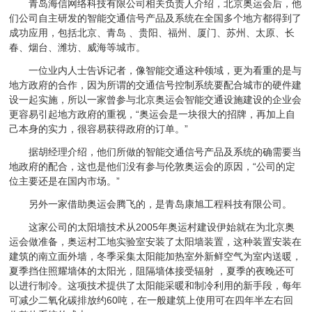
青岛海信网络科技有限公司相关负责人介绍，北京奥运会后，他
们公司自主研发的智能交通信号产品及系统在全国多个地方都得到了
成功应用，包括北京、青岛 、贵阳、福州、厦门、苏州、太原、长
春、烟台、潍坊、威海等城市。
一位业内人士告诉记者，像智能交通这种领域，更为看重的是与
地方政府的合作，因为所谓的交通信号控制系统要配合城市的硬件建
设一起实施，所以一家曾参与北京奥运会智能交通设施建设的企业会
更容易引起地方政府的重视，“奥运会是一块很大的招牌，再加上自
己本身的实力，很容易获得政府的订单。”
据胡经理介绍，他们所做的智能交通信号产品及系统的确需要当
地政府的配合，这也是他们没有参与伦敦奥运会的原因，“公司的定
位主要还是在国内市场。”
另外一家借助奥运会腾飞的，是青岛康旭工程科技有限公司。
这家公司的太阳墙技术从2005年奥运村建设伊始就在为北京奥
运会做准备，奥运村工地实验室安装了太阳墙装置，这种装置安装在
建筑的南立面外墙，冬季采集太阳能加热室外新鲜空气为室内送暖，
夏季挡住照耀墙体的太阳光，阻隔墙体接受辐射 ，夏季的夜晚还可
以进行制冷。这项技术提供了太阳能采暖和制冷利用的新手段，每年
可减少二氧化碳排放约60吨，在一般建筑上使用可在四年半左右回