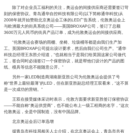
除了对企业员工福利的关注，奥运会的间接供应商还需要签订苛
刻的保密协议。青岛通华自控科技有限公司(以下简称通华科技)从
2008年就开始赞助北京奥运会工体的LED广告系统，伦敦奥运会上
与欧洲最大的街具系统公司——英国BROXAP公司，签订了总额
3600万元人民币的街具产品订单，成为伦敦奥运会的间接供应商。
“伦敦奥运会赛场的雨棚、坐椅、垃圾桶等都是由我们生产加
工。英国BROXAP公司提出设计要求，然后由我们公司生产。”通华
科技总经理王东胜介绍道，“也就相当于是我们给英国这家公司做代
工，签合同时必须签订一个保密协议，就是帮他们设计的产品的图
纸、模具等信息不能随意公开。”
另外一家LED制造商湖南新亚胜公司为伦敦奥运会提供了号
称“世界上最轻最薄”的LED，但在新亚胜副总经理王双看来，“这不算
是一次成功的营销。”
王双在接受媒体采访时表示，伦敦方面要求新亚胜签订保密协议
——不能自称“奥运供货商”，也不能公布上一级工程商的名字，“这次
伦敦奥运，全是中国制造，没有中国品牌。
北京奥运会后订单迅增
据青岛市科技局相关人士介绍，在北京奥运会上，青岛市共有