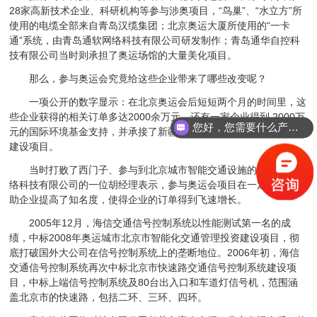
28家高新技术企业、科研机构等参与涉奥项目，“鸟巢”、“水立方”所
使用的电缆全部来自青岛汉缆集团；北京奥运大厦所使用的“一卡
通”系统，由青岛通软网络科技有限公司研发制作；青岛通华自控科
技有限公司当时则承担了奥运场馆的大量美化项目。
那么，参与奥运会究竟给这些企业带来了哪些改变呢？
一项公开的数字显示：在北京奥运会后短短两个月的时间里，这
些企业获得的相关订单多达2000余万元，还有一家企业得到 2000万
您好，您需要什么产品？
元的国际环境基金支持，并承接了新疆生产建设兵团的大型沼气工程
建设项目。
当时打败了西门子、参与到北京城市智能交通设施的青岛海信网
络科技有限公司的一位胡经理表示，参与奥运会项目在一定程度上帮
助企业提高了知名度，使得企业的订单得到飞速增长。
2005年12月，海信交通信号控制系统以性能测试第一名的成
绩，中标2008年奥运城市北京市智能化交通管理投资建设项目，彻
底打破国外大公司在信号控制系统上的垄断地位。2006年初，海信
交通信号控制系统再次中标北京市快速路交通信号控制系统建设项
目，中标上端信号控制系统及80台出入口和车道灯信号机，范围涵
盖北京市的快速路，包括二环、三环、四环。