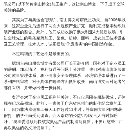
限公司(以下简称南山博文)加工生产，这让南山博文一下子成了全球
关注的品牌。
其实为了与奥运会“接轨”，南山博文可谓做足功夫。自2006年以
来，这家企业先后进行了两次大规模产业扩充，顺利完成整条纺织服
装产业链的整合。此外，他们成功收购了澳大利亚4大优质牧场，引
进全球先进的毛条精疏加工、染色、纺纱、面料、成衣加工技术设备
及工艺管理、技术人才，试图摆脱“价廉质劣”的中国制造印象。
不过精细的工艺还不是最重要的。
据烟台南山服饰博文有限公司厂长王逊介绍，国外对于企业员工
的薪酬、加班情况、福利待遇等问题十分注重，他们对南山纺织服饰
公司质量管理体系、职业健康安全管理体系、环境管理体系进行了一
系列严格审核。对于具体在哪些方面做出改变，南山博文面对记者的
邮件采访，并未做出进一步解释。
奥运会对于企业员工福利的关注，不仅仅局限在服装领域，还体
现在纪念品领域。此前，一家位于广东省惠州市的制作纪念章的工
厂，因为非法雇佣童工每天工作超过11小时，并雇佣大量利用寒暑
假打工的学生而受到调查。介入暗访的公益组织发言人当时就呼
吁，“奥组委必须尽快核实奥运产品的制造商资质，不要让这些工厂
再以奥运的名义雇佣童工。”