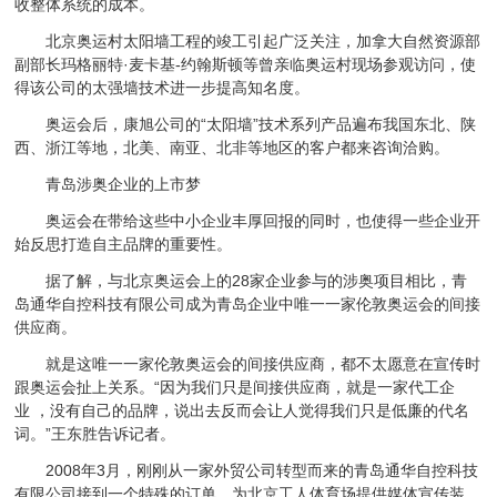
收整体系统的成本。
北京奥运村太阳墙工程的竣工引起广泛关注，加拿大自然资源部
副部长玛格丽特·麦卡基-约翰斯顿等曾亲临奥运村现场参观访问，使
得该公司的太强墙技术进一步提高知名度。
奥运会后，康旭公司的“太阳墙”技术系列产品遍布我国东北、陕
西、浙江等地，北美、南亚、北非等地区的客户都来咨询洽购。
青岛涉奥企业的上市梦
奥运会在带给这些中小企业丰厚回报的同时，也使得一些企业开
始反思打造自主品牌的重要性。
据了解，与北京奥运会上的28家企业参与的涉奥项目相比，青
岛通华自控科技有限公司成为青岛企业中唯一一家伦敦奥运会的间接
供应商。
就是这唯一一家伦敦奥运会的间接供应商，都不太愿意在宣传时
跟奥运会扯上关系。“因为我们只是间接供应商，就是一家代工企
业 ，没有自己的品牌，说出去反而会让人觉得我们只是低廉的代名
词。”王东胜告诉记者。
2008年3月，刚刚从一家外贸公司转型而来的青岛通华自控科技
有限公司接到一个特殊的订单，为北京工人体育场提供媒体宣传装