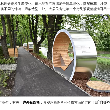
园林
理念也发生着变化。苗木配置不再满足于简单绿化，搭配樱花、桂花
换不同的铺装、廊架造型，让广大居民走进每一个街头景观都能有耳目一
详细咨
产业链，有关于
户外花园椅
，景观座椅图片和价格方面的咨询可以