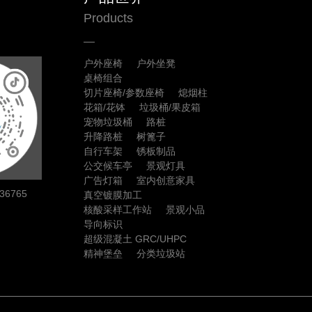
Products
户外座椅
户外坐凳
桌椅组合
切片座椅/参数座椅
熄烟柱
花箱/花钵
垃圾桶/果皮箱
宠物垃圾桶
路桩
升降路桩
树篦子
自行车架
锈板制品
公交候车亭
景观灯具
广告灯箱
室内创意家具
6765
真空镀膜加工
核酸采样工作站
景观小品
导向标识
超级混凝土 GRC/UHPC
精神堡垒
分类垃圾站