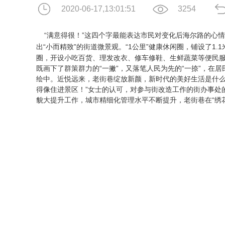
2020-06-17,13:01:51
3254
“满意得很！”这四个字最能表达市民对变化后海尔路的心情。
出“小而精致”的街道微景观。“1公里”健康休闲圈，铺设了1.
圈，开设小吃百货、理发改衣、修车修鞋、生鲜蔬菜等便民服
既画下了群策群力的“一撇”，又落笔人民为先的“一捺”，在居
绘中。近悦远来，老街巷绽放新颜，新时代的美好生活是什么
得像住进景区！”女士的认可，对参与街改造工作的街办事处
貌大提升工作，城市精细化管理水平不断提升，老街巷在“绣