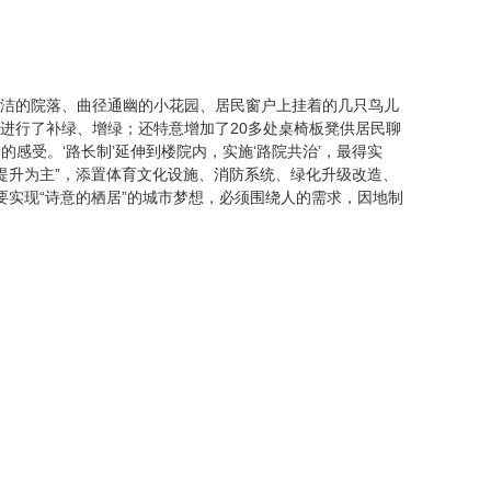
整洁的院落、曲径通幽的小花园、居民窗户上挂着的几只鸟儿
心进行了补绿、增绿；还特意增加了20多处桌椅板凳供居民聊
的感受。‘路长制’延伸到楼院内，实施‘路院共治’，最得实
提升为主”，添置体育文化设施、消防系统、绿化升级改造、
要实现“诗意的栖居”的城市梦想，必须围绕人的需求，因地制