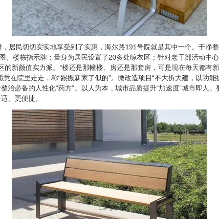
，居民切切实实地享受到了实惠，海尔路191号院就是其中一个。干净
意图、楼栋指示牌；量身为居民设置了20多处晾衣区；针对老干部活动中
片区的新颜值实力派。“楼还是那幢楼、房还是那套房，可是现在每天都有新
愿意在院里走走，称“跟搬新家了似的”。微改造项目“不大拆大建，以功能
治必备的人性化“药方”。以人为本，城市品质提升“加速度”城市即人。
舒适、更便捷。