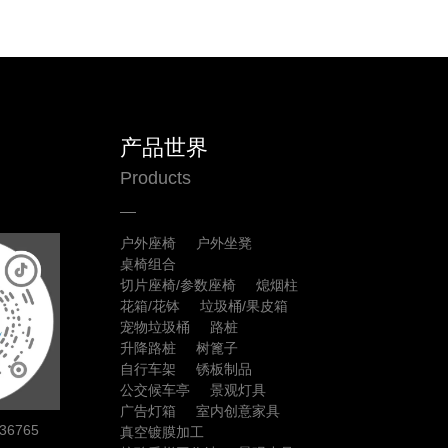
产品世界
Products
户外座椅
户外坐凳
桌椅组合
切片座椅/参数座椅
熄烟柱
花箱/花钵
垃圾桶/果皮箱
宠物垃圾桶
路桩
升降路桩
树篦子
自行车架
锈板制品
公交候车亭
景观灯具
广告灯箱
室内创意家具
6765
真空镀膜加工