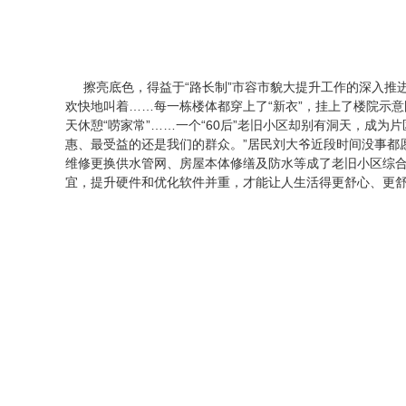
擦亮底色，得益于“路长制”市容市貌大提升工作的深入推进
欢快地叫着……每一栋楼体都穿上了“新衣”，挂上了楼院示
天休憩“唠家常”……一个“60后”老旧小区却别有洞天，成为
惠、最受益的还是我们的群众。”居民刘大爷近段时间没事都
维修更换供水管网、房屋本体修缮及防水等成了老旧小区综合整
宜，提升硬件和优化软件并重，才能让人生活得更舒心、更