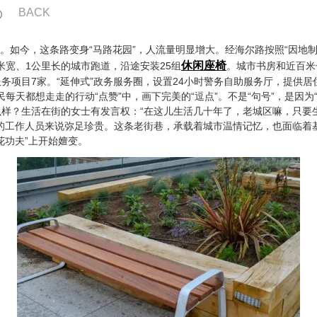
BACK
如今，这条路变身“马路花园”，人流量明显增大。经海尔路按照“因地制
休闲座椅
1米宽、1公里长的城市跑道，沿途安装25组
。城市书房和近百米
务项目7家。“延伸式”政务服务圈，设置24小时警务自助服务厅，提供
民每天都想走走的行动“点赞”中，画下完美的“逗点”。不是“句号”，是因
样？生活在街的女士有发言权：“在这儿生活几十年了，老城区嘛，只要
的工作人员来说弥足珍贵。这条老街巷，承载着城市温情记忆，也面临着基
花功夫”上开始嬗变。