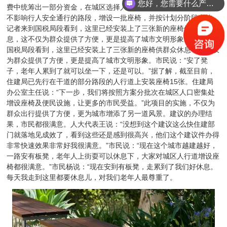
您好，您需要什么产品？
费中统筹出一部分资金，在城区选择人行道宽、人流量大、环境好且
不影响行人安全通行的路段，增设一批座椅，并按计划分阶段实施。
记者来到国税局段看到，这里已经安装上了三张新的座椅供群众休
息，这不仅为群众提供了方便，更是提高了城市文明形象。记者来到
国税局段看到，这里已经安装上了三张新的座椅供群众休息，这不仅
为群众提供了方便，更是提高了城市文明形象。市民说：“安了凳
子，老年人累到了就可以坐一下，还是可以。”据了解，截至目前，
住建局已先行在干道的部分路段的人行道上安装座椅15张。住建局
办公室主任说：“下一步，我们将按照方案分批次在城区人口密集处
增设座椅及便民设施，让更多的市民受益。”此项目的实施，不仅为
群众出行提供了方便，更为城市增添了另一道风景。建议的办理结
果，市民都很满意。人大代表王说：“没想到这个建议这么快住建部
门就落地见成效了，看到这些还是感到很高兴，他们这个建议件办得
非常快速效果非常好我很满意。”市民说：“现在这个城市越建越好，
一路安有板凳，老年人上街耍可以休息下，大家对城区人行道增设座
椅都很满意。”市民杨说：“现在安到有板凳，走累到了我们好休息。
每天我走到这里都要休息儿，对我们老年人最尊重了。