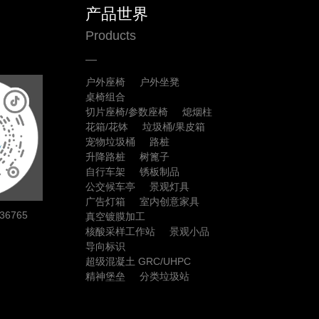
产品世界
Products
户外座椅
户外坐凳
桌椅组合
切片座椅/参数座椅
熄烟柱
花箱/花钵
垃圾桶/果皮箱
宠物垃圾桶
路桩
升降路桩
树篦子
自行车架
锈板制品
公交候车亭
景观灯具
广告灯箱
室内创意家具
6765
真空镀膜加工
核酸采样工作站
景观小品
导向标识
超级混凝土 GRC/UHPC
精神堡垒
分类垃圾站