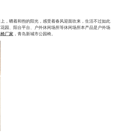
椅上，晒着和煦的阳光，感受着春风迎面吹来，生活不过如此
家花园、阳台平台、户外休闲场所等休闲场所本产品是户外场
园椅厂家
，青岛新城市公园椅。