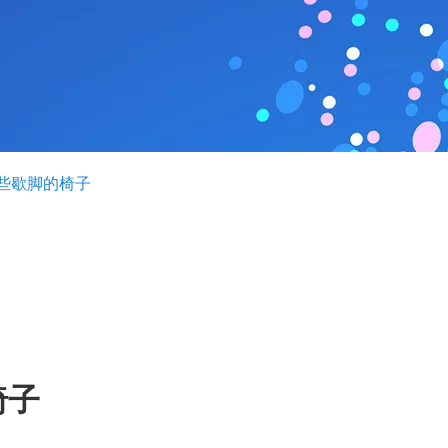
些歇脚的椅子
椅子