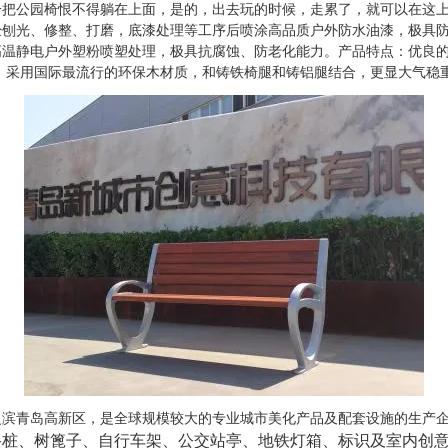
公园椅恨不得躺在上面，是的，出去玩的时候，走累了，就可以在这上
经刨光、修整、打磨，底漆处理等工序后喷涂高品质户外防水油漆，极具
温静电户外塑粉喷塑处理，极具抗腐蚀、防老化能力。产品特点：优良的
mm等规格材质：采用国际最流行的环保木材质，和铸铁椅腿和铸铝腿结合，更显大气
岛之滨青岛高新区，是全球规模较大的专业城市美化产品及配套设施的生产
路桩、树篦子、自行车架、公交站亭、地铁灯箱、标识及室内创