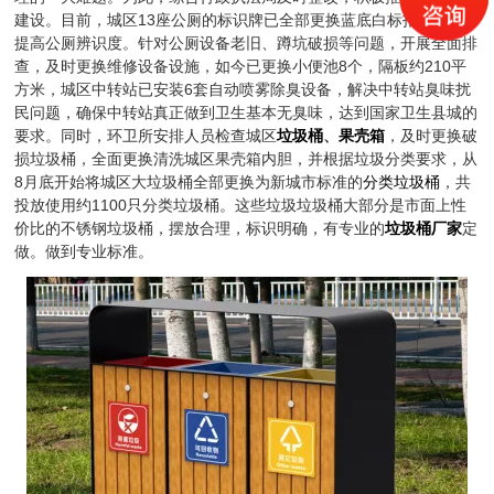
建设。目前，城区13座公厕的标识牌已全部更换蓝底白标指示牌，
提高公厕辨识度。针对公厕设备老旧、蹲坑破损等问题，开展全面排
查，及时更换维修设备设施，如今已更换小便池8个，隔板约210平
方米，城区中转站已安装6套自动喷雾除臭设备，解决中转站臭味扰
民问题，确保中转站真正做到卫生基本无臭味，达到国家卫生县城的
要求。同时，环卫所安排人员检查城区
垃圾桶
、
果壳箱
，及时更换破
损垃圾桶，全面更换清洗城区果壳箱内胆，并根据垃圾分类要求，从
8月底开始将城区大垃圾桶全部更换为新城市标准的
分类垃圾桶
，共
投放使用约1100只分类垃圾桶。这些垃圾垃圾桶大部分是市面上性
价比的不锈钢垃圾桶，摆放合理，标识明确，有专业的
垃圾桶厂家
定
做。做到专业标准。