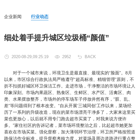
企业新闻
行业动态
细处着手提升城区垃圾桶“颜值”
2020-08-29,09:25:19
2952
BACK
对于一个城市来说，环境卫生是最直接、最现实的“脸面”。8月
以来，市区综合行政执法局严格遵守“超高标准、精细管理”原则，不
折不扣抓好城区环卫保洁工作。走进市场，干净整洁的市场环境让人
印象深刻。市场内果蔬区、熟食区、生鲜区、水产区、活禽区、肉
类、水果摆放整齐，市场外的停车场车子停放井然有序，“脏、乱、
差”等问题得到了根本改变。“自从开展‘三城同创’工作以来，菜场经
历了一系列的升级改造，现在的菜市场漂亮干净多了，大家来这里买
菜也更放心，以后就不用专门跑去超市买菜了，对我来说方便许
多。”家住社区的告诉记者，菜市场环境整治之后，比起超市她更加
喜欢在市场买菜。强化督察，加大薄弱环节治理，环卫所严格按照道
路保洁作业标准，提升督察考核力度，对菜场及周边道路进行重点整