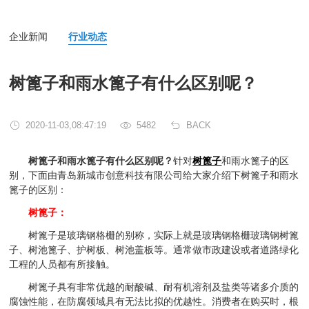
企业新闻
行业动态
树篦子和雨水篦子有什么区别呢？
2020-11-03,08:47:19
5482
BACK
树篦子和雨水篦子有什么区别呢？
针对
树篦子
和雨水篦子的区
别，下面由青岛新城市创意科技有限公司给大家介绍下树篦子和雨水
篦子的区别：
树篦子：
树篦子是玻璃钢格栅的别称，实际上就是玻璃钢格栅玻璃钢树篦
子、树池篦子、护树板、树池盖板等。通常做市政建设或者道路绿化
工程的人员都有所接触。
树篦子具有非常优越的耐酸碱、耐有机溶剂及盐类等诸多介质的
腐蚀性能，在防腐领域具有无法比拟的优越性。消费者在购买时，根