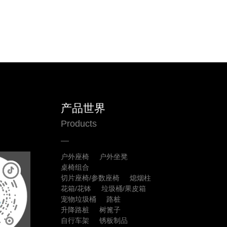
产品世界
Products
户外座椅
户外坐凳
桌椅组合
切片座椅/参数座椅
熄烟柱
花箱/花钵
垃圾桶/果皮箱
宠物垃圾桶
路桩
升降路桩
树篦子
自行车架
锈板制品