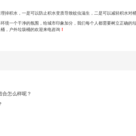
掉积水，一是可以防止积水变质导致蚊虫滋生，二是可以减轻积水对桶
境一个干净的氛围，给城市印象加分，我们每个人都需要树立正确的垃
圾桶，户外垃圾桶的欢迎来电咨询
！
结合怎么样呢？
？