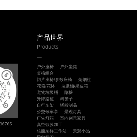
产品世界
Products
户外座椅
户外坐凳
桌椅组合
切片座椅/参数座椅
熄烟柱
花箱/花钵
垃圾桶/果皮箱
宠物垃圾桶
路桩
升降路桩
树篦子
自行车架
锈板制品
公交候车亭
景观灯具
广告灯箱
室内创意家具
6765
真空镀膜加工
核酸采样工作站
景观小品