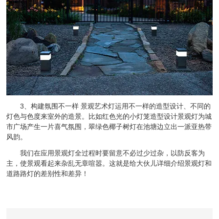
3、构建氛围不一样 景观艺术灯运用不一样的造型设计、不同的
灯色与色度来室外的造景。比如红色光的小灯笼造型设计景观灯为城
市广场产生一片喜气氛围，翠绿色椰子树灯在池塘边立出一派亚热带
风韵。
我们在应用景观灯全过程时要留意不必过少过杂，以防反客为
主，使景观看起来杂乱无章喧嚣。这就是给大伙儿详细介绍景观灯和
道路路灯的差别性和差异！