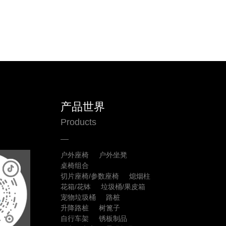
产品世界
Products
户外座椅
户外坐凳
桌椅组合
切片座椅/参数座椅
熄烟柱
花箱/花钵
垃圾桶/果皮箱
宠物垃圾桶
路桩
升降路桩
树篦子
自行车架
锈板制品