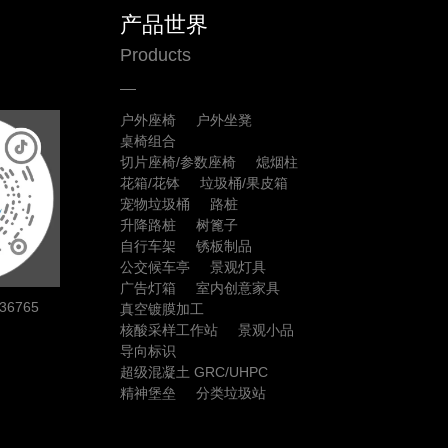
产品世界
Products
户外座椅
户外坐凳
桌椅组合
切片座椅/参数座椅
熄烟柱
花箱/花钵
垃圾桶/果皮箱
宠物垃圾桶
路桩
升降路桩
树篦子
自行车架
锈板制品
公交候车亭
景观灯具
广告灯箱
室内创意家具
6765
真空镀膜加工
核酸采样工作站
景观小品
导向标识
超级混凝土 GRC/UHPC
精神堡垒
分类垃圾站