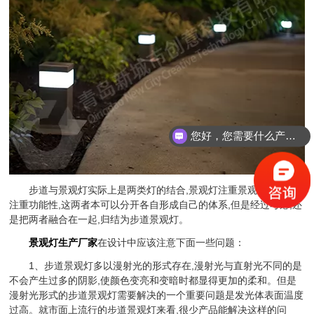
您好，您需要什么产品？
步道与景观灯实际上是两类灯的结合,景观灯注重景观性,步道灯
注重功能性,这两者本可以分开各自形成自己的体系,但是经过考虑,还
是把两者融合在一起,归结为步道景观灯。
景观灯生产厂家
在设计中应该注意下面一些问题：
1、步道景观灯多以漫射光的形式存在,漫射光与直射光不同的是
不会产生过多的阴影,使颜色变亮和变暗时都显得更加的柔和。但是
漫射光形式的步道景观灯需要解决的一个重要问题是发光体表面温度
过高。就市面上流行的步道景观灯来看,很少产品能解决这样的问