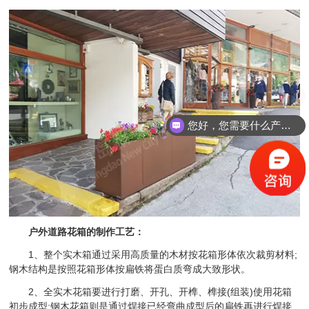
您好，您需要什么产品？
户外道路花箱的制作工艺：
1、整个实木箱通过采用高质量的木材按花箱形体依次裁剪材料;
钢木结构是按照花箱形体按扁铁将蛋白质弯成大致形状。
2、全实木花箱要进行打磨、开孔、开榫、榫接(组装)使用花箱
初步成型;钢木花箱则是通过焊接已经弯曲成型后的扁铁再进行焊接