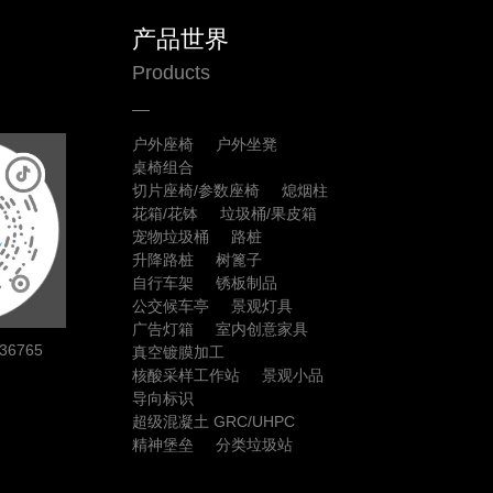
产品世界
Products
户外座椅
户外坐凳
桌椅组合
切片座椅/参数座椅
熄烟柱
花箱/花钵
垃圾桶/果皮箱
宠物垃圾桶
路桩
升降路桩
树篦子
自行车架
锈板制品
公交候车亭
景观灯具
广告灯箱
室内创意家具
6765
真空镀膜加工
核酸采样工作站
景观小品
导向标识
超级混凝土 GRC/UHPC
精神堡垒
分类垃圾站