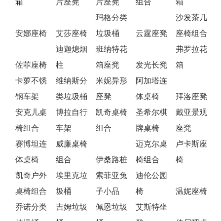
箱
片座凳
片座凳
组合
箱
玛格分类
沙发茶几
安娜座椅
艾莎座椅
垃圾桶
云霆座凳
座椅组合
迪迦熄烟
班纳特花
弗罗拉花
佐菲座椅
柱
箱座凳
发光长凳
箱
卡萝不锈
维纳斯分
米妮异形
阿加塔连
钢车架
类垃圾桶
座凳
体桌椅
拜洛座凳
安克儿桌
博拉自行
凯奇桌椅
圣希尔棋
戴亚景观
椅组合
车架
组合
牌桌椅
座凳
赛博坦连
威廉桌椅
迈克尔桌
卢卡斯座
体桌椅
组合
伊桑路桩
椅组合
椅
凯奇户外
埃里克垃
索菲亚兔
迪伦公园
桌椅组合
圾桶
子小品
椅
温妮座椅
乔诺分类
吉姆垃圾
佩恩垃圾
艾斯特坐