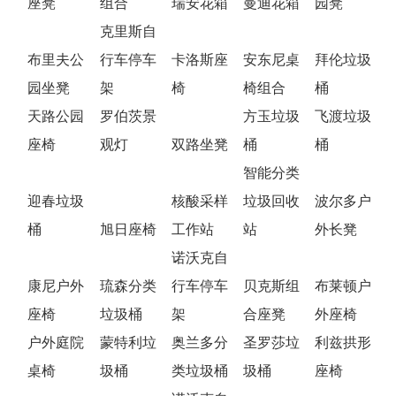
座凳
组合
瑞安花箱
曼迪花箱
园凳
克里斯自
布里夫公
行车停车
卡洛斯座
安东尼桌
拜伦垃圾
园坐凳
架
椅
椅组合
桶
天路公园
罗伯茨景
方玉垃圾
飞渡垃圾
座椅
观灯
双路坐凳
桶
桶
智能分类
迎春垃圾
核酸采样
垃圾回收
波尔多户
桶
旭日座椅
工作站
站
外长凳
诺沃克自
康尼户外
琉森分类
行车停车
贝克斯组
布莱顿户
座椅
垃圾桶
架
合座凳
外座椅
户外庭院
蒙特利垃
奥兰多分
圣罗莎垃
利兹拱形
桌椅
圾桶
类垃圾桶
圾桶
座椅