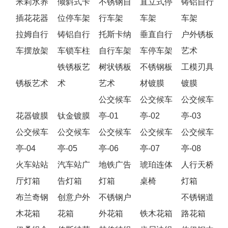
米莉水养
倾斜式卡
不锈钢自
直立式停
铸铝自行
插花花器
位停车架
行车架
车架
车架
拉姆自行
铸铝自行
托斯卡纳
垂直自行
户外锈板
车摆放架
车锁车柱
自行车架
车停车架
艺术
铁锈板艺
树状锈板
不锈钢板
工模刃具
锈板艺术
术
艺术
材镀膜
镀膜
公交候车
公交候车
公交候车
花器镀膜
钛金镀膜
亭-01
亭-02
亭-03
公交候车
公交候车
公交候车
公交候车
公交候车
亭-04
亭-05
亭-06
亭-07
亭-08
火车站站
汽车站广
地铁广告
琥珀连体
人行天桥
厅灯箱
告灯箱
灯箱
桌椅
灯箱
布兰奇钢
创意户外
不锈钢户
不锈钢道
木花箱
花箱
外花箱
铁木花箱
路花箱