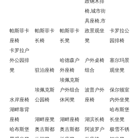
政钢木排
椅,城市街
具座椅,市
帕斯菲卡
帕斯菲卡
帕斯菲卡
政景观坐
卡罗拉公
座椅
长椅
长凳
凳
园排椅
卡罗拉户
外公园排
哈德森户
户外桌椅
塞尔玛景
凳
驻泊座椅
外座椅
组合
观坐凳
埃佩克斯
埃佩克斯
户外组合
波普户外
保尔顿室
水岸座椅
公园椅
休闲凳
座椅
内外坐凳
湖畔靠背
哈布斯堡
座椅
湖畔座凳
湖畔座椅
湖滨长椅
长坐凳
哈布斯堡
奥古斯都
奥古斯都
阿波罗户
极雪不锈