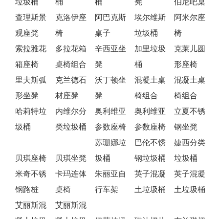
垃圾桶
桶
桶
凳
伯尼吧桌
查理斯景
克洛伊座
阿巴克斯
埃尔维斯
阿米尔座
观座凳
椅
桌子
垃圾桶
椅
索拉雅花
多拉花箱
辛西亚坐
加里垃圾
克莱儿圆
箱座椅
桌椅组合
凳
桶
形座椅
里夫斯弧
克兰德石
沃丁顿坐
混凝土桌
混凝土桌
形坐凳
材座凳
凳
椅组合
椅组合
哈莉特垃
内维尔分
奥利维亚
奥利维亚
立夏不锈
圾桶
类垃圾桶
参数座椅
参数座椅
钢坐凳
苏珊娜垃
巴伦不锈
婕西分类
贝琪座椅
贝琪坐凳
圾桶
钢垃圾桶
垃圾桶
米奇不锈
卡玛连体
朱丽亚自
英子混凝
英子混凝
钢路桩
桌椅
行车架
土垃圾桶
土垃圾桶
艾丽斯混
艾丽斯混