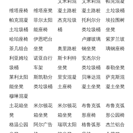
艾米莉混
艾米莉混
帕克混凝
维塔座椅
维塔座凳
凝土路桩
凝土路桩
土垃圾桶
帕克混凝
菲尔太阳
杰克垃圾
托利尔分
埃拉围树
土垃圾桶
能座椅
桶
类垃圾桶
坐凳
哈珀座椅
伊恩吧台
卢娜玻璃
紫罗兰玻
茶几组合
坐凳
奥里路桩
钢坐凳
璃钢座椅
利亚姆垃
诺亚自行
斯卡利特
安杰尔分
圾桶
车架
坐凳
类垃圾桶
泰勒坐凳
莱利太阳
斯凯勒分
里安混凝
贝琳达混
萨克斯混
能坐凳
类垃圾桶
土座椅
凝土坐凳
凝土坐凳
穆琳混凝
土花箱坐
米尔顿花
米尔顿花
布鲁克弧
布鲁克弧
凳
箱坐凳
箱坐凳
形座椅
形公园椅
格温公园
阿尔广告
瑞琪太阳
格鲁弧形
杰兰铝合