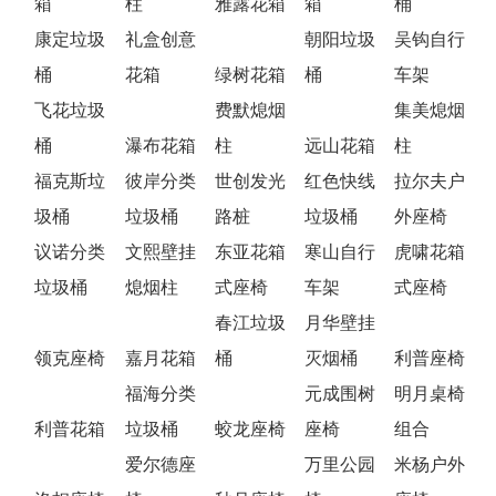
箱
柱
雅露花箱
箱
桶
康定垃圾
礼盒创意
朝阳垃圾
吴钩自行
桶
花箱
绿树花箱
桶
车架
飞花垃圾
费默熄烟
集美熄烟
桶
瀑布花箱
柱
远山花箱
柱
福克斯垃
彼岸分类
世创发光
红色快线
拉尔夫户
圾桶
垃圾桶
路桩
垃圾桶
外座椅
议诺分类
文熙壁挂
东亚花箱
寒山自行
虎啸花箱
垃圾桶
熄烟柱
式座椅
车架
式座椅
春江垃圾
月华壁挂
领克座椅
嘉月花箱
桶
灭烟桶
利普座椅
福海分类
元成围树
明月桌椅
利普花箱
垃圾桶
蛟龙座椅
座椅
组合
爱尔德座
万里公园
米杨户外