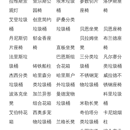
拉维斯景
查尔斯公
埃米垃圾
参数切片
洛伊斯座
观灯
园椅
桶
座椅
椅
艾登垃圾
创意简约
萨桑分类
桶
垃圾桶
垃圾桶
贝恩坐凳
贝恩座椅
丹尼斯切
郁金香座
贝拉姆坐
布兰德座
片座椅
椅
直板坐凳
凳
椅
法里斯垃
巴恩斯组
三分类垃
凡尔赛分
圾桶
铸铁船柱
合花箱
圾桶
类垃圾桶
杰西分类
哈里森分
哈里斯户
不锈钢宠
威拉德不
垃圾桶
类垃圾桶
外垃圾桶
物垃圾桶
锈钢座椅
波洛克坐
加兰异形
曼德宠物
科里垃圾
凳
组合花箱
垃圾桶
米勒长凳
桶
艾伯特花
西奥多宠
奇伯塔分
卡尼熄烟
箱
物垃圾桶
兰格长凳
类垃圾桶
柱