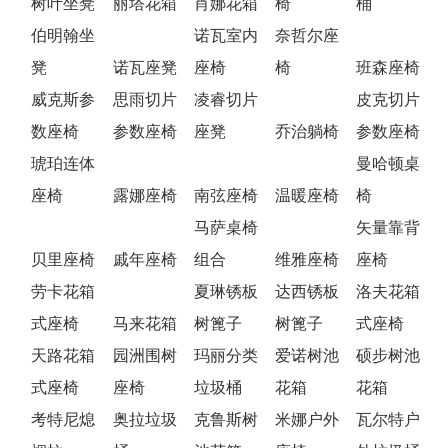
树叶坐凳
丽塔花箱
肖娜花箱
椅
桶
伯明翰坐
诺瓦室内
奈哲尔座
凳
诺瓦座凳
座椅
椅
班森座椅
威克斯参
思雨切片
凌睿切片
皮克切片
数座椅
参数座椅
座凳
乔治躺椅
参数座椅
琥珀连体
曼哈顿桌
座椅
露娜座椅
南弦座椅
温暖座椅
椅
马萨桌椅
矢量靠背
贝里座椅
戚年座椅
组合
维雅座椅
座椅
劳卡花箱
夏琳锈板
达西锈板
洛夫花箱
式座椅
马来花箱
树篦子
树篦子
式座椅
天路花箱
园洲围树
玛丽分类
爱诺树池
硕步树池
式座椅
座椅
垃圾桶
花箱
花箱
考特尼熄
奥拉垃圾
克鲁斯树
米娜户外
瓦尔特户