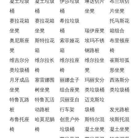
凝土垃圾
凝土垃圾
伊莎垃圾
琳达切片
布兰琪切
桶
桶
桶
坐凳
片坐凳
赛拉花箱
赛拉花箱
希拉垃圾
托马斯花
坐凳
坐凳
桶
瑞伊座凳
箱组合
奥尼斯座
斯特拉花
索菲娅花
埃玛不锈
布里顿座
凳
箱
箱
钢路桩
椅
维吉尔分
维尔拉长
维尔拉座
维尔拉坐
崔斯坦弧
类垃圾桶
椅
椅
凳
形坐凳
月牙成品
塞雷娜围
丽娜盒子
玛丽安分
西洛斯分
坐凳
树坐凳
组合座凳
类垃圾桶
类垃圾桶
特鲁瓦路
特鲁瓦活
贝丽亚自
迈克斯垃
桩
动路桩
行车架
圾桶
发光路桩
布鲁托座
哈莫尼躺
创意户外
斯特尔混
埃斯托混
椅
椅
垃圾桶
凝土坐凳
凝土坐凳