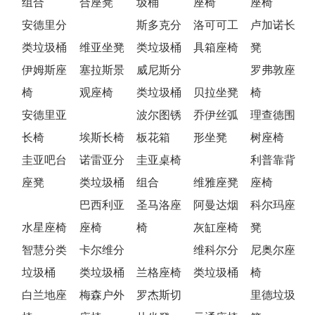
组合
合座凳
圾桶
座椅
座椅
安德里分
斯多克分
洛可可工
卢加诺长
类垃圾桶
维亚坐凳
类垃圾桶
具箱座椅
凳
伊姆斯座
塞拉斯景
威尼斯分
罗弗敦座
椅
观座椅
类垃圾桶
贝拉坐凳
椅
安德里亚
波尔图锈
乔伊丝弧
理查德围
长椅
埃斯长椅
板花箱
形坐凳
树座椅
圭亚吧台
诺雷亚分
圭亚桌椅
利普靠背
座凳
类垃圾桶
组合
维雅座凳
座椅
巴西利亚
圣马洛座
阿曼达烟
科尔玛座
水星座椅
座椅
椅
灰缸座椅
凳
智慧分类
卡尔维分
维科尔分
尼奥尔座
垃圾桶
类垃圾桶
兰格座椅
类垃圾桶
椅
白兰地座
梅森户外
罗杰斯切
里德垃圾