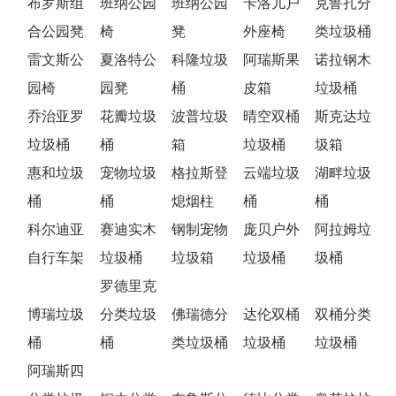
布罗斯组
班纳公园
班纳公园
卡洛儿户
克鲁扎分
合公园凳
椅
凳
外座椅
类垃圾桶
雷文斯公
夏洛特公
科隆垃圾
阿瑞斯果
诺拉钢木
园椅
园凳
桶
皮箱
垃圾桶
乔治亚罗
花瓣垃圾
波普垃圾
晴空双桶
斯克达垃
垃圾桶
桶
箱
垃圾桶
圾箱
惠和垃圾
宠物垃圾
格拉斯登
云端垃圾
湖畔垃圾
桶
桶
熄烟柱
桶
桶
科尔迪亚
赛迪实木
钢制宠物
庞贝户外
阿拉姆垃
自行车架
垃圾桶
垃圾箱
垃圾桶
圾桶
罗德里克
博瑞垃圾
分类垃圾
佛瑞德分
达伦双桶
双桶分类
桶
桶
类垃圾桶
垃圾桶
垃圾桶
阿瑞斯四