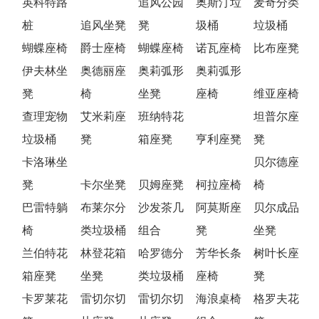
英科特路
追风公园
奥斯汀垃
麦奇分类
桩
追风坐凳
凳
圾桶
垃圾桶
蝴蝶座椅
爵士座椅
蝴蝶座椅
诺瓦座椅
比布座凳
伊夫林坐
奥德丽座
奥莉弧形
奥莉弧形
凳
椅
坐凳
座椅
维亚座椅
查理宠物
艾米莉座
班纳特花
坦普尔座
垃圾桶
凳
箱座凳
亨利座凳
凳
卡洛琳坐
贝尔德座
凳
卡尔坐凳
贝姆座凳
柯拉座椅
椅
巴雷特躺
布莱尔分
沙发茶几
阿莫斯座
贝尔成品
椅
类垃圾桶
组合
凳
坐凳
兰伯特花
林登花箱
哈罗德分
芳华长条
树叶长座
箱座凳
坐凳
类垃圾桶
座椅
凳
卡罗莱花
雷切尔切
雷切尔切
海浪桌椅
格罗夫花