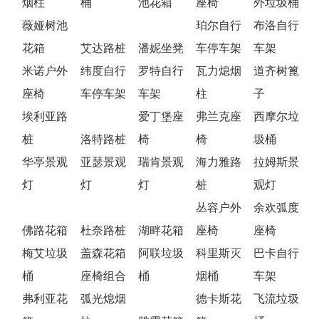
烟柱
桶
池花箱
座椅
外垃圾桶
薇娅树池
珀尔自行
布洛自行
花箱
艾达路桩
潘妮坐凳
车停车架
车架
米诺户外
纬度自行
罗特自行
瓦力熄烟
道齐树篦
座椅
车停车架
车架
柱
子
埃利亚路
爱丁堡座
弗兰克座
西摩尔垃
桩
洛特路桩
椅
椅
圾桶
华亭景观
亚瑟景观
瑞肯景观
海力雅路
拉姆斯景
灯
灯
灯
桩
观灯
丛容户外
余欢弧度
佛路花箱
杜奈路桩
湖畔花箱
座椅
座椅
梅艾垃圾
盖森花箱
阿联垃圾
科里斯灭
巴卡自行
桶
座椅组合
桶
烟桶
车架
弗利亚花
弧光熄烟
德卡斯花
飞流垃圾