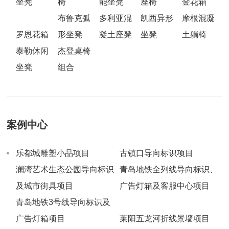
坐凳
椅
能坐凳
座椅
金花箱
布鲁克弧
多利亚混
凯西异形
摩根混凝
罗恩花箱
形坐凳
凝土座凳
坐凳
土躺椅
泰勒休闲
杰登桌椅
坐凳
组合
案例中心
乐都城雕塑小品项目
古镇口导向标识项目
澜湾艺术生态公园导向标识
青岛地铁全列线导向标识、
及城市街具项目
广告灯箱及客服中心项目
青岛地铁3号线导向标识及
广告灯箱项目
莱阳五龙河折线景墙项目