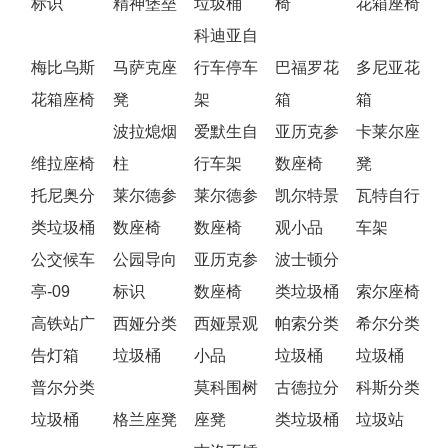
标识
精神堡垒
垃圾桶
椅
花箱座椅
科迪亚自
梅比乌斯
马萨克座
行车停车
巴福罗花
多尼亚花
花箱座椅
凳
架
箱
箱
波拉熄烟
爱默生自
亚历克参
卡莱尔座
维拉座椅
柱
行车架
数座椅
凳
托尼奥分
莱尔德参
莱尔德参
凯尔特景
瓦特自行
类垃圾桶
数座椅
数座椅
观小品
车架
公交候车
公园导向
亚历克参
波士顿分
亭-09
标识
数座椅
类垃圾桶
索尔座椅
高铁站广
西娅分类
西娅景观
帕索分类
希尔分类
告灯箱
垃圾桶
小品
垃圾桶
垃圾桶
普尔分类
莫科围树
古德拉分
科斯分类
垃圾桶
格兰座凳
座凳
类垃圾桶
垃圾站