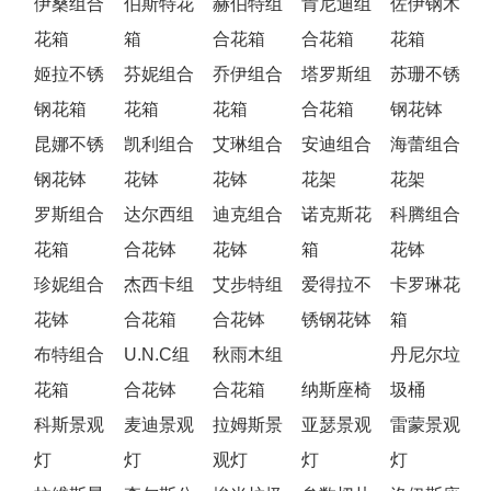
伊桑组合
伯斯特花
赫伯特组
肯尼迪组
佐伊钢木
花箱
箱
合花箱
合花箱
花箱
姬拉不锈
芬妮组合
乔伊组合
塔罗斯组
苏珊不锈
钢花箱
花箱
花箱
合花箱
钢花钵
昆娜不锈
凯利组合
艾琳组合
安迪组合
海蕾组合
钢花钵
花钵
花钵
花架
花架
罗斯组合
达尔西组
迪克组合
诺克斯花
科腾组合
花箱
合花钵
花钵
箱
花钵
珍妮组合
杰西卡组
艾步特组
爱得拉不
卡罗琳花
花钵
合花箱
合花钵
锈钢花钵
箱
布特组合
U.N.C组
秋雨木组
丹尼尔垃
花箱
合花钵
合花箱
纳斯座椅
圾桶
科斯景观
麦迪景观
拉姆斯景
亚瑟景观
雷蒙景观
灯
灯
观灯
灯
灯