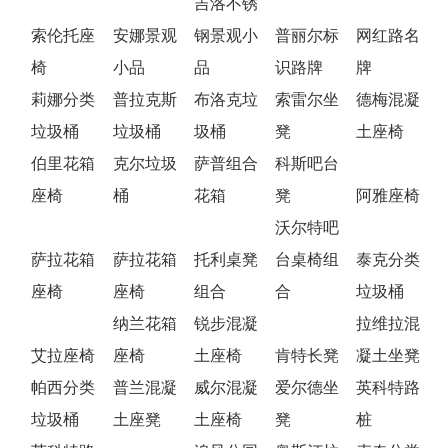
吉洛不锈
索伦托座
安娜景观
钢景观小
普丽尔标
网红路名
椅
小品
品
识路牌
牌
莉娜分类
普拉克斯
布洛克垃
索雷尔坐
德梅混凝
垃圾桶
垃圾桶
圾桶
凳
土座椅
伯里花箱
克尔垃圾
萨普组合
科斯吧台
座椅
桶
花箱
凳
阿雅座椅
沃尔特吧
萨拉花箱
萨拉花箱
托利桌凳
台桌椅组
泰克分类
座椅
座椅
组合
合
垃圾桶
纳兰花箱
锐步混凝
拉维拉混
艾拉座椅
座椅
土座椅
肯特长凳
凝土坐凳
帕西分类
普兰混凝
威尔混凝
爱尔德坐
英科特路
垃圾桶
土座凳
土座椅
凳
桩