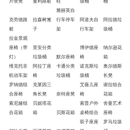
片坐凳
曼利路桩
柱
圾桶
桶
雅丽英自
克劳德路
拉森树篦
行车停车
阿道夫自
阿拉德垃
桩
子
架
行车架
圾桶
拉金景观
座椅（带
里安分类
博伊德座
纳尔逊花
灯）
垃圾桶
默尔座椅
椅
箱
维克托非
阿拉丁座
卡通分类
诺克斯垃
奥尔德斯
机动车架
椅
垃圾桶
圾桶
长凳
罗纳德组
克莱因三
艾薇儿座
谢拉组合
合座椅
角长凳
奈特座凳
椅
花箱
索尼娅组
贝妮塔花
索普户外
舍曼艺术
合花箱
箱
贝斯花箱
桌椅组合
座椅
双子座座
罗马垃圾