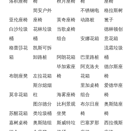
洛枳座椅
椅
秋月座椅
椅
座椅
简安户外
不锈钢电
格拉斯树
亚伦座椅
座椅
英奇座椅
动路桩
篦子
白沙垃圾
花林垃圾
当歌桌椅
德林顿创
桶
桶
组合
安娜花箱
意花箱
格蕾莎花
凯斯可拆
流霜垃圾
箱
卸路桩
阿朗花箱
巴里路桩
桶
毕加索座
阿克洛夫
德尔斯座
布朗座凳
左拉花箱
椅
花箱
椅
斯尔熄烟
里加桌椅
爱德华座
莫非花箱
柱
海雾座椅
组合
椅
图尔德分
比利景观
布尔日座
奥斯陆座
苏醒花箱
类垃圾桶
坐凳
椅
椅
嘉树桌椅
奥斯陆组
斯威特垃
巴塞罗那
西拉俄斯