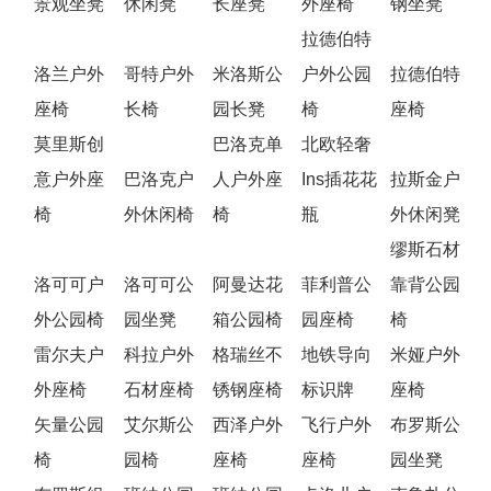
景观坐凳
休闲凳
长座凳
外座椅
钢坐凳
拉德伯特
洛兰户外
哥特户外
米洛斯公
户外公园
拉德伯特
座椅
长椅
园长凳
椅
座椅
莫里斯创
巴洛克单
北欧轻奢
意户外座
巴洛克户
人户外座
Ins插花花
拉斯金户
椅
外休闲椅
椅
瓶
外休闲凳
缪斯石材
洛可可户
洛可可公
阿曼达花
菲利普公
靠背公园
外公园椅
园坐凳
箱公园椅
园座椅
椅
雷尔夫户
科拉户外
格瑞丝不
地铁导向
米娅户外
外座椅
石材座椅
锈钢座椅
标识牌
座椅
矢量公园
艾尔斯公
西泽户外
飞行户外
​布罗斯公
椅
园椅
座椅
座椅
园坐凳