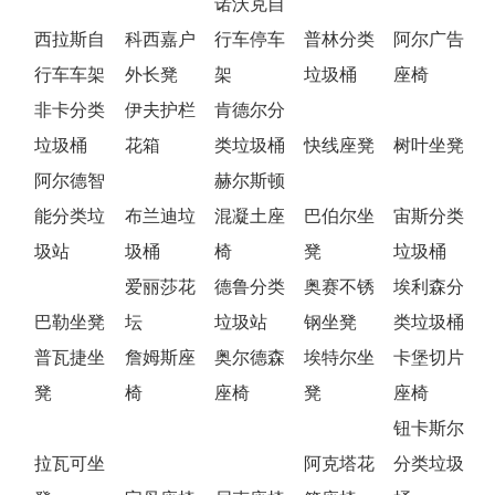
诺沃克自
西拉斯自
科西嘉户
行车停车
普林分类
阿尔广告
行车车架
外长凳
架
垃圾桶
座椅
非卡分类
伊夫护栏
肯德尔分
垃圾桶
花箱
类垃圾桶
快线座凳
树叶坐凳
阿尔德智
赫尔斯顿
能分类垃
布兰迪垃
混凝土座
巴伯尔坐
宙斯分类
圾站
圾桶
椅
凳
垃圾桶
爱丽莎花
德鲁分类
奥赛不锈
埃利森分
巴勒坐凳
坛
垃圾站
钢坐凳
类垃圾桶
普瓦捷坐
詹姆斯座
奥尔德森
埃特尔坐
卡堡切片
凳
椅
座椅
凳
座椅
钮卡斯尔
拉瓦可坐
阿克塔花
分类垃圾