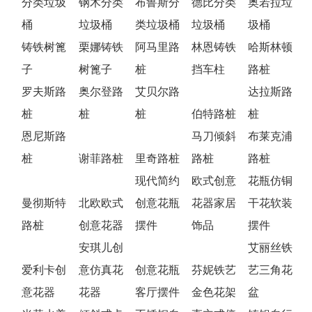
分类垃圾
钢木分类
布鲁斯分
德比分类
奥若拉垃
桶
垃圾桶
类垃圾桶
垃圾桶
圾桶
铸铁树篦
栗娜铸铁
阿马里路
林恩铸铁
哈斯林顿
子
树篦子
桩
挡车柱
路桩
罗夫斯路
奥尔登路
艾贝尔路
达拉斯路
桩
桩
桩
伯特路桩
桩
恩尼斯路
马刀倾斜
布莱克浦
桩
谢菲路桩
里奇路桩
路桩
路桩
现代简约
欧式创意
花瓶仿铜
曼彻斯特
北欧欧式
创意花瓶
花器家居
干花软装
路桩
创意花器
摆件
饰品
摆件
安琪儿创
艾丽丝铁
爱利卡创
意仿真花
创意花瓶
芬妮铁艺
艺三角花
意花器
花器
客厅摆件
金色花架
盆