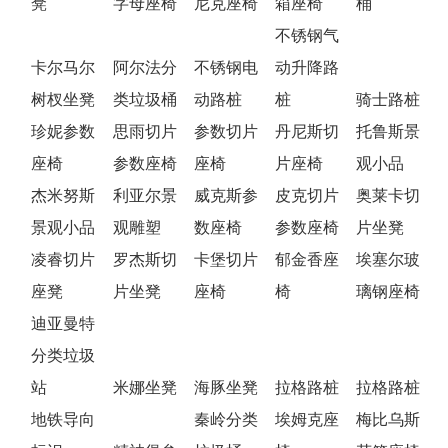
凳
字母座椅
尼克座椅
箱座椅
桶
不锈钢气
卡尔马尔
阿尔法分
不锈钢电
动升降路
树杈坐凳
类垃圾桶
动路桩
桩
骑士路桩
珍妮参数
思雨切片
参数切片
丹尼斯切
托鲁斯景
座椅
参数座椅
座椅
片座椅
观小品
杰米努斯
利亚尔景
威克斯参
皮克切片
奥莱卡切
景观小品
观雕塑
数座椅
参数座椅
片坐凳
凌睿切片
罗杰斯切
卡堡切片
郁金香座
埃塞尔玻
座凳
片坐凳
座椅
椅
璃钢座椅
迪亚曼特
分类垃圾
站
米娜坐凳
海豚坐凳
拉格路桩
拉格路桩
地铁导向
秦岭分类
埃姆克座
梅比乌斯