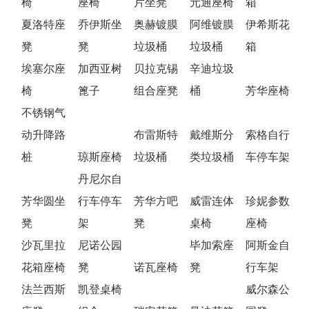
椅
座椅
片坐凳
元通座椅
箱
夏洛特座
乔伊斯坐
奥赫镀膜
阿维镀膜
伊希斯花
凳
凳
垃圾桶
垃圾桶
箱
埃塞尔座
加西亚树
贝拉克锡
辛迪垃圾
椅
篦子
组合座凳
桶
芳华座椅
不锈钢气
动升降路
布雷斯特
戴维斯分
索格自行
桩
琼斯座椅
垃圾桶
类垃圾桶
车停车架
丹尼尔自
芳华圆坐
行车停车
芳华方吧
威雷连体
珍妮参数
凳
架
凳
桌椅
座椅
沙瓦里拉
尼诺公园
毕加索座
阿斯金自
花箱座椅
凳
诺瓦座椅
凳
行车架
法兰西斯
凯登桌椅
威尔森公