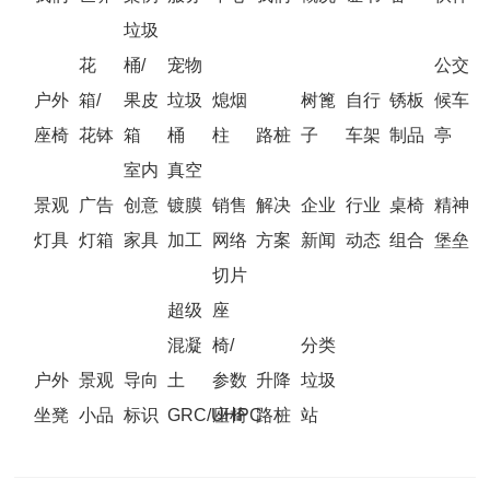
垃圾
花
桶/
宠物
公交
户外
箱/
果皮
垃圾
熄烟
树篦
自行
锈板
候车
座椅
花钵
箱
桶
柱
路桩
子
车架
制品
亭
室内
真空
景观
广告
创意
镀膜
销售
解决
企业
行业
桌椅
精神
灯具
灯箱
家具
加工
网络
方案
新闻
动态
组合
堡垒
切片
超级
座
混凝
椅/
分类
户外
景观
导向
土
参数
升降
垃圾
坐凳
小品
标识
GRC/UHPC
座椅
路桩
站